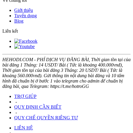
Về chúng tôi
Giới thiệu
Tuyển dụng
Blog
Liên kết
HEHODI.COM - PHÍ DỊCH VỤ ĐĂNG BÀI, Thời gian tồn tại của
bài đăng 1 Tháng: 14 USDT/ Bài ( Tức là khoảng 400.000vnđ),
Thời gian tồn tại của bài đăng 3 Tháng: 20 USDT/ Bài ( Tức là
khoảng 560.000vnđ). Gửi thông tin nội dung bài đăng và 10 tấm
hình đã chuẩn bị ở bước 1 vào telegram cho admin để chuẩn bị
đăng bài, qua Telegram: https://t.me/hotroGG
TRỢ GIÚP
-
QUY ĐỊNH CẦN BIẾT
-
QUY CHẾ QUYỀN RIÊNG TƯ
LIÊN HỆ