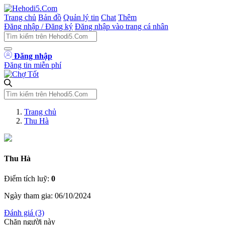
Trang chủ
Bản đồ
Quản lý tin
Chat
Thêm
Đăng nhập / Đăng ký
Đăng nhập vào trang cá nhân
Đăng nhập
Đăng tin miễn phí
Trang chủ
Thu Hà
Thu Hà
Điểm tích luỹ:
0
Ngày tham gia: 06/10/2024
Đánh giá (3)
Chặn người này