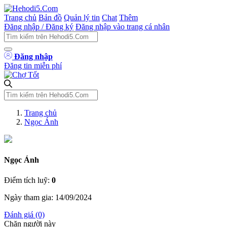
Trang chủ
Bản đồ
Quản lý tin
Chat
Thêm
Đăng nhập / Đăng ký
Đăng nhập vào trang cá nhân
Đăng nhập
Đăng tin miễn phí
Trang chủ
Ngọc Ánh
Ngọc Ánh
Điểm tích luỹ:
0
Ngày tham gia: 14/09/2024
Đánh giá (0)
Chặn người này