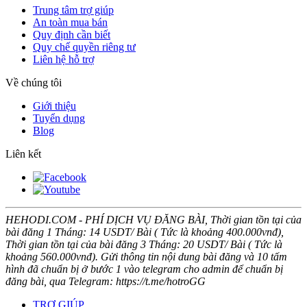
Trung tâm trợ giúp
An toàn mua bán
Quy định cần biết
Quy chế quyền riêng tư
Liên hệ hỗ trợ
Về chúng tôi
Giới thiệu
Tuyển dụng
Blog
Liên kết
HEHODI.COM - PHÍ DỊCH VỤ ĐĂNG BÀI, Thời gian tồn tại của
bài đăng 1 Tháng: 14 USDT/ Bài ( Tức là khoảng 400.000vnđ),
Thời gian tồn tại của bài đăng 3 Tháng: 20 USDT/ Bài ( Tức là
khoảng 560.000vnđ). Gửi thông tin nội dung bài đăng và 10 tấm
hình đã chuẩn bị ở bước 1 vào telegram cho admin để chuẩn bị
đăng bài, qua Telegram: https://t.me/hotroGG
TRỢ GIÚP