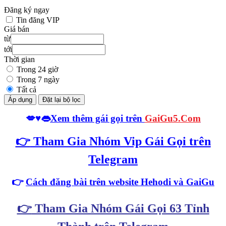
Đăng ký ngay
Tin đăng VIP
Giá bán
từ
tới
Thời gian
Trong 24 giờ
Trong 7 ngày
Tất cả
Áp dụng
Đặt lại bộ lọc
💋♥️👄
Xem thêm gái gọi trên
GaiGu5.Com
👉
Tham Gia Nhóm Vip Gái Gọi trên
Telegram
👉
Cách đăng bài trên website Hehodi
và GaiGu
👉
Tham Gia Nhóm Gái Gọi 63 Tỉnh