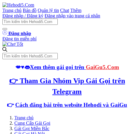
Trang chủ
Bản đồ
Quản lý tin
Chat
Thêm
Đăng nhập / Đăng ký
Đăng nhập vào trang cá nhân
Đăng nhập
Đăng tin miễn phí
💋♥️👄
Xem thêm gái gọi trên
GaiGu5.Com
👉
Tham Gia Nhóm Vip Gái Gọi trên
Telegram
👉
Cách đăng bài trên website Hehodi
và GaiGu
Trang chủ
Cung Cấp Gái Gọi
Gái Gọi Miền Bắc
Gái Gọi Hà Nội