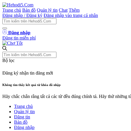
Trang chủ
Bản đồ
Quản lý tin
Chat
Thêm
Đăng nhập / Đăng ký
Đăng nhập vào trang cá nhân
Đăng nhập
Đăng tin miễn phí
Bộ lọc
Đăng ký nhận tin đăng mới
Không tìm thấy kết quả từ khóa đã nhập
Hãy chắc chắn rằng tất cả các từ đều đúng chính tả. Hãy thử những 
Trang chủ
Quản lý tin
Đăng tin
Bản đồ
Đăng nhập