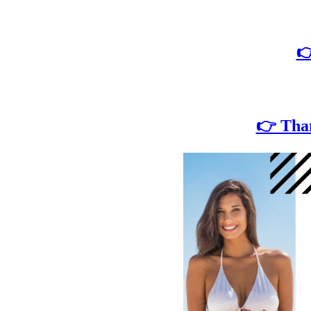

👉
Tham