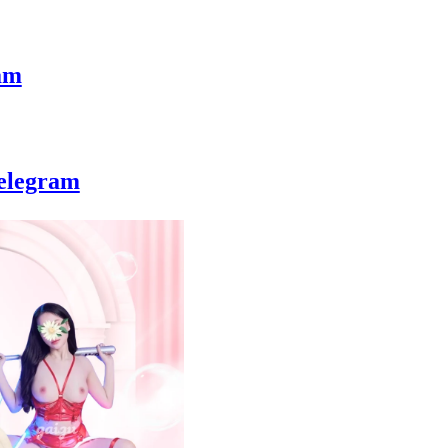
am
elegram