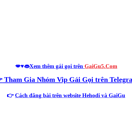
💋♥️👄
Xem thêm gái gọi trên
GaiGu5.Com

Tham Gia Nhóm Vip Gái Gọi trên Telegr
👉
Cách đăng bài trên website Hehodi
và GaiGu