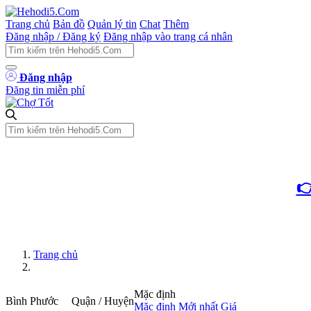
Trang chủ
Bản đồ
Quản lý tin
Chat
Thêm
Đăng nhập / Đăng ký
Đăng nhập vào trang cá nhân
Đăng nhập
Đăng tin miễn phí

Trang chủ
Mặc định
Bình Phước
Quận / Huyện
Mặc định
Mới nhất
Giá